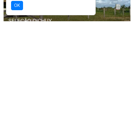
OK
SELEÇÃO OICHUY
Parque Nacional Mapinguari
Destino com infraestrutura validada para
esta experiência.
Ver detalhes da região
EXPLORE TAMBÉM
Ver guia de
Aventuras
ecoturismo