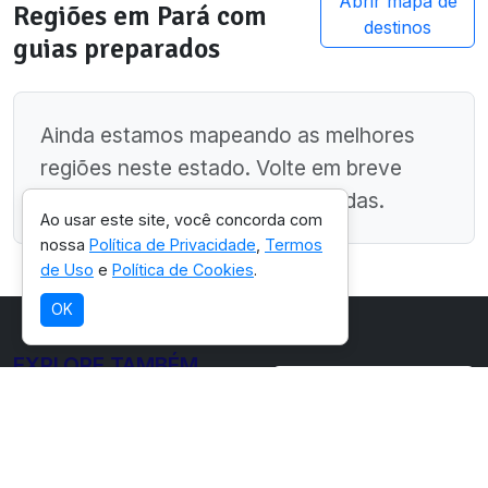
Abrir mapa de
Regiões em
Pará
com
destinos
guias preparados
Ainda estamos mapeando as melhores
regiões neste estado. Volte em breve
para ver sugestões personalizadas.
Ao usar este site, você concorda com
nossa
Política de Privacidade
,
Termos
de Uso
e
Política de Cookies
.
OK
EXPLORE TAMBÉM
Ver guia de
Aventuras
ecoturismo
relacionadas