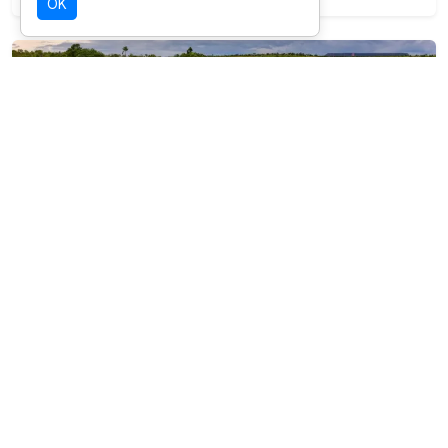
OK
SELEÇÃO OICHUY
Parque Nacional das Nascentes do Rio
Parnaiba
Destino com infraestrutura validada para
esta experiência.
Ver detalhes da região