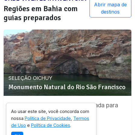
Abrir mapa de
Regiões em
Bahia
com
destinos
guias preparados
SELEÇÃO OICHUY
Monumento Natural do Rio São Francisco
Destino com infraestrutura validada para
Ao usar este site, você concorda com
esta experiência.
nossa
Política de Privacidade
,
Termos
de Uso
e
Política de Cookies
.
Ver detalhes da região