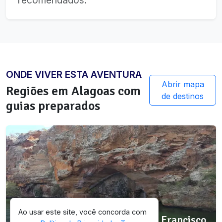
recomendados.
ONDE VIVER ESTA AVENTURA
Abrir mapa
Regiões em
Alagoas
com
de destinos
guias preparados
SELEÇÃO OICHUY
Ao usar este site, você concorda com
Monumento Natural do Rio São Francisco