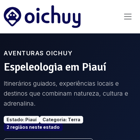
AVENTURAS OICHUY
Espeleologia
em
Piauí
Itinerários guiados, experiências locais e
destinos que combinam natureza, cultura e
adrenalina.
Estado
:
Piauí
Categoria
:
Terra
2
região
s
neste estado