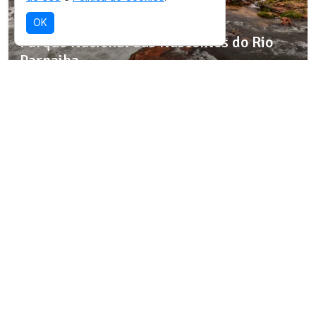
SELEÇÃO OICHUY
OK
Parque Nacional das Nascentes do Rio
Parnaiba
Destino com infraestrutura validada para
esta experiência.
Ver detalhes da região
SELEÇÃO OICHUY