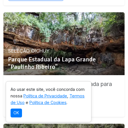
SELEÇÃO OICHUY
Parque Estadual da Lapa Grande
"Paulinho Ribeiro"
Destino com infraestrutura validada para
Ao usar este site, você concorda com
esta experiência.
nossa
Política de Privacidade
,
Termos
de Uso
e
Política de Cookies
.
Ver detalhes da região
OK