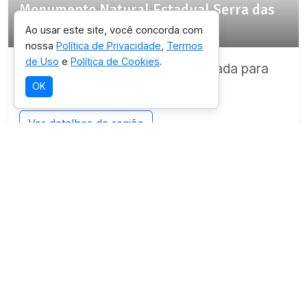
Monumento Natural Estadual Serra das
Torres
Ao usar este site, você concorda com
nossa
Política de Privacidade
,
Termos
de Uso
e
Política de Cookies
.
Destino com infraestrutura validada para
OK
esta experiência.
Ver detalhes da região
SELEÇÃO OICHUY
Parque Estadual da Cachoeira da Fumaça