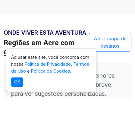
ONDE VIVER ESTA AVENTURA
Abrir mapa de
Regiões em
Acre
com
destinos
guias preparados
Ao usar este site, você concorda com
nossa
Política de Privacidade
,
Termos
de Uso
e
Política de Cookies
.
Ainda estamos mapeando as melhores
OK
regiões neste estado. Volte em breve
para ver sugestões personalizadas.