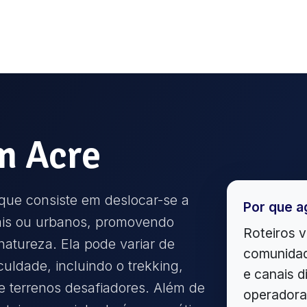
m
Acre
que consiste em deslocar-se a
Por que a
ais ou urbanos, promovendo
Roteiros v
atureza. Ela pode variar de
comunidad
iculdade, incluindo o trekking,
e canais d
e terrenos desafiadores. Além de
operadora