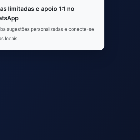
as limitadas e apoio 1:1 no
tsApp
ba sugestões personalizadas e conecte-se
as locais.