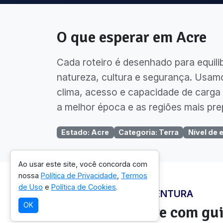
O que esperar em
Acre
Cada roteiro é desenhado para equili
natureza, cultura e segurança. Usam
clima, acesso e capacidade de carga 
a melhor época e as regiões mais pre
Estado
:
Acre
Categoria
:
Terra
Nível de 
Ao usar este site, você concorda com
nossa
Política de Privacidade
,
Termos
de Uso
e
Política de Cookies
.
ONDE VIVER ESTA AVENTURA
OK
Regiões em
Acre
com gui