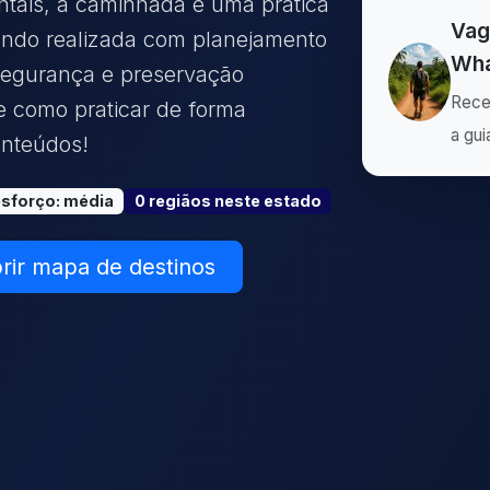
entais, a caminhada é uma prática
Vag
uando realizada com planejamento
Wha
segurança e preservação
Rece
e como praticar de forma
a gui
nteúdos!
esforço
:
média
0
região
s
neste estado
rir mapa de destinos