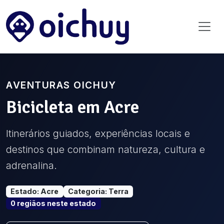
AVENTURAS OICHUY
Bicicleta
em
Acre
Itinerários guiados, experiências locais e
destinos que combinam natureza, cultura e
adrenalina.
Estado
:
Acre
Categoria
:
Terra
0
região
s
neste estado