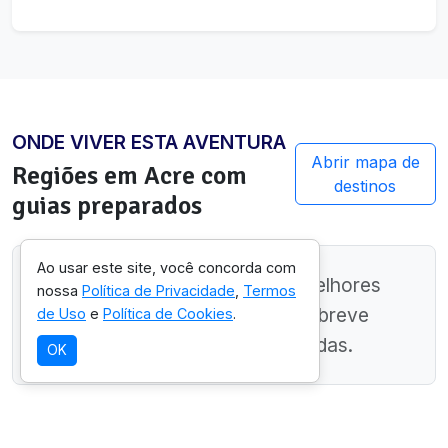
ONDE VIVER ESTA AVENTURA
Abrir mapa de
Regiões em
Acre
com
destinos
guias preparados
Ao usar este site, você concorda com
Ainda estamos mapeando as melhores
nossa
Política de Privacidade
,
Termos
regiões neste estado. Volte em breve
de Uso
e
Política de Cookies
.
para ver sugestões personalizadas.
OK