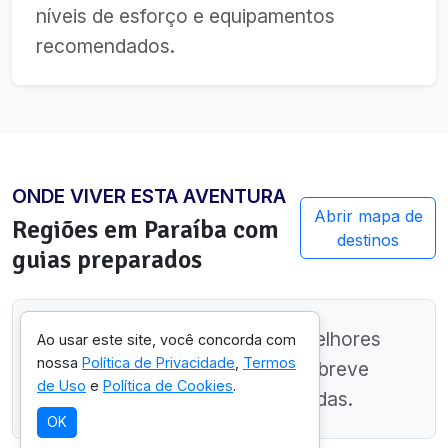
níveis de esforço e equipamentos
recomendados.
ONDE VIVER ESTA AVENTURA
Abrir mapa de
Regiões em
Paraíba
com
destinos
guias preparados
Ainda estamos mapeando as melhores
Ao usar este site, você concorda com
nossa
Política de Privacidade
,
Termos
regiões neste estado. Volte em breve
de Uso
e
Política de Cookies
.
para ver sugestões personalizadas.
OK