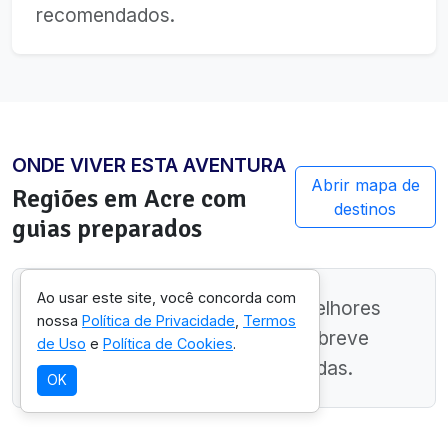
recomendados.
ONDE VIVER ESTA AVENTURA
Abrir mapa de
Regiões em
Acre
com
destinos
guias preparados
Ao usar este site, você concorda com
Ainda estamos mapeando as melhores
nossa
Política de Privacidade
,
Termos
regiões neste estado. Volte em breve
de Uso
e
Política de Cookies
.
para ver sugestões personalizadas.
OK