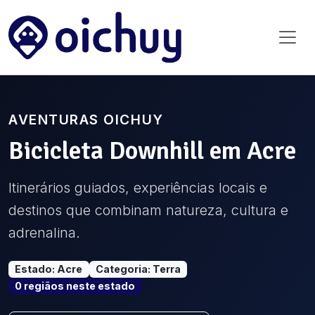
AVENTURAS OICHUY
Bicicleta Downhill
em
Acre
Itinerários guiados, experiências locais e
destinos que combinam natureza, cultura e
adrenalina.
Estado
:
Acre
Categoria
:
Terra
0
região
s
neste estado