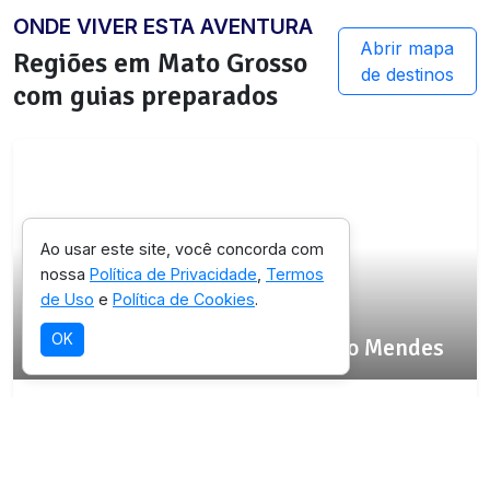
ONDE VIVER ESTA AVENTURA
Abrir mapa
Regiões em
Mato Grosso
de destinos
com guias preparados
Ao usar este site, você concorda com
nossa
Política de Privacidade
,
Termos
de Uso
e
Política de Cookies
.
SELEÇÃO OICHUY
OK
Parque Natural Municipal Chico Mendes
Destino com infraestrutura validada para
esta experiência.