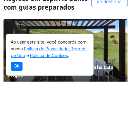
de destinos
com guias preparados
Ao usar este site, você concorda com
nossa
Política de Privacidade
,
Termos
de Uso
e
Política de Cookies
.
SELEÇÃO OICHUY
Área de Proteção Ambiental Costa das
OK
Algas
Destino com infraestrutura validada para
esta experiência.
Ver detalhes da região