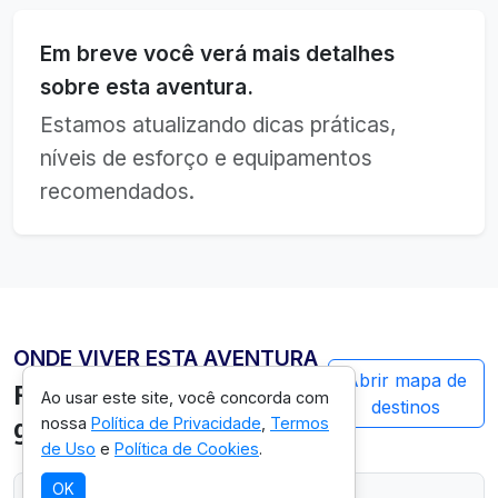
Em breve você verá mais detalhes
sobre esta aventura.
Estamos atualizando dicas práticas,
níveis de esforço e equipamentos
recomendados.
ONDE VIVER ESTA AVENTURA
Abrir mapa de
Regiões em
Acre
com
Ao usar este site, você concorda com
destinos
guias preparados
nossa
Política de Privacidade
,
Termos
de Uso
e
Política de Cookies
.
OK