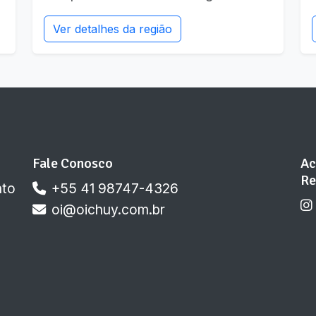
Ver detalhes da região
Fale Conosco
Ac
Re
nto
+55 41 98747-4326
oi@oichuy.com.br