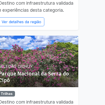
Destino com infraestrutura validada
e experiências desta categoria.
Ver detalhes da região
SELEÇÃO OICHUY
Parque Nacional da Serra do
Cipó
Trilhas
Destino com infraestrutura validada