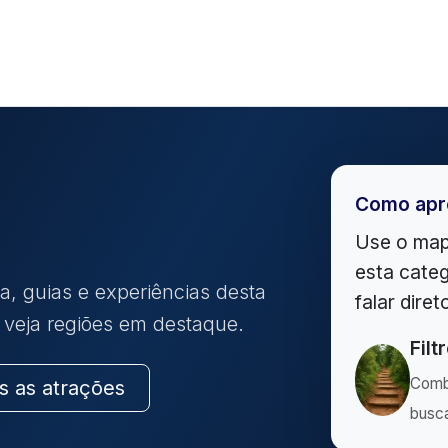
Como apr
Use o map
esta categ
a, guias e experiências desta
falar dire
u veja regiões em destaque.
Filt
Comb
s as atrações
busca