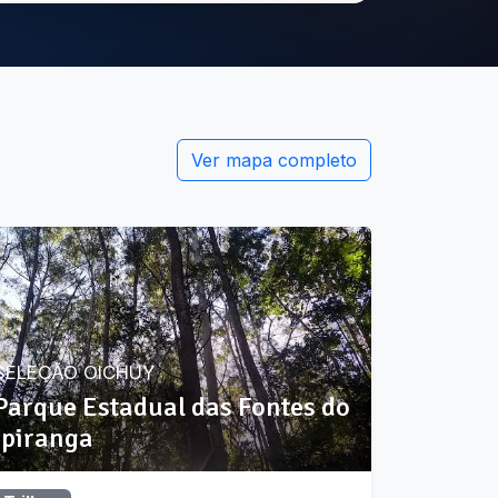
Ver mapa completo
SELEÇÃO OICHUY
Parque Estadual das Fontes do
Ipiranga