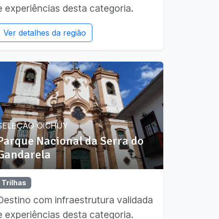
e experiências desta categoria.
Ver detalhes da região
SELEÇÃO OICHUY
Parque Nacional da Serra do
Gandarela
Trilhas
Destino com infraestrutura validada
e experiências desta categoria.