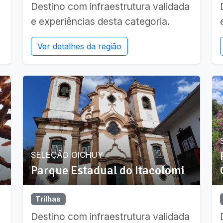
a
Destino com infraestrutura validada
e experiências desta categoria.
Ver detalhes da região
a
SELEÇÃO OICHUY
Parque Estadual do Itacolomi
Trilhas
a
Destino com infraestrutura validada