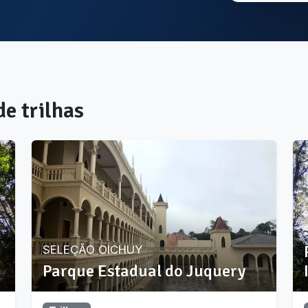
 de
trilhas
SELEÇÃO OICHUY
Parque Estadual do Juquery