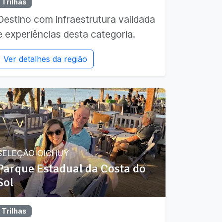
Trilhas
Destino com infraestrutura validada
e experiências desta categoria.
Ver detalhes da região
SELEÇÃO OICHUY
Parque Estadual da Costa do
Sol
Trilhas