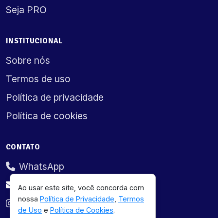
Seja PRO
INSTITUCIONAL
Sobre nós
Termos de uso
Política de privacidade
Política de cookies
CONTATO
WhatsApp
oi@oichuy.com.br
Ao usar este site, você concorda com
nossa
Política de Privacidade
,
Termos
@oichuy.ai
de Uso
e
Política de Cookies
.