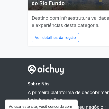
do Rio Fundo
Destino com infraestrutura validad
e experiências desta categoria.
Ver detalhes da região
Sobre Nós
A primeira plataforma de descobrime
turístico do Brasil.
Clique aqui e cadastre seu negócio
·
Ao usar este site, você concorda com