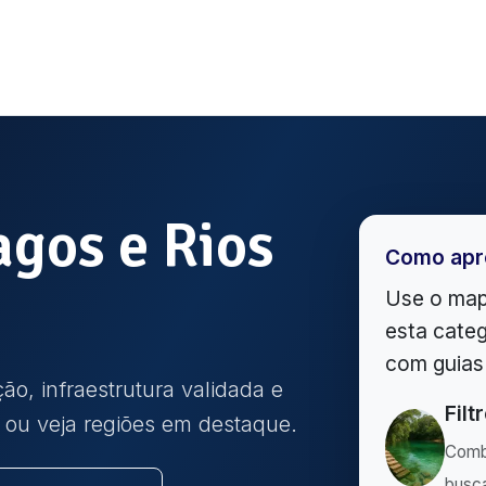
agos e Rios
Como apr
Use o map
esta categ
com guias 
ão, infraestrutura validada e
Filt
o ou veja regiões em destaque.
Comb
busca