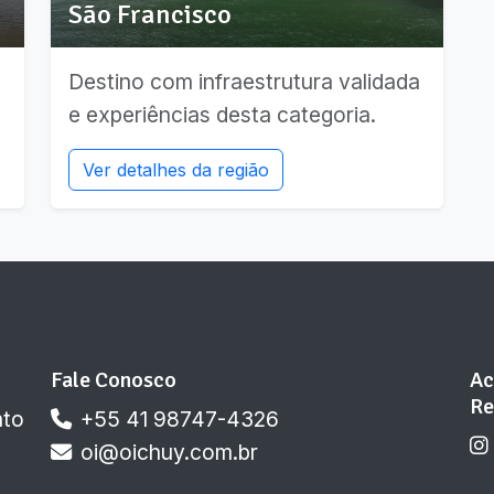
São Francisco
a
Destino com infraestrutura validada
e experiências desta categoria.
Ver detalhes da região
Fale Conosco
Ac
Re
nto
+55 41 98747-4326
oi@oichuy.com.br