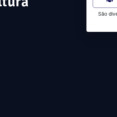
ltura
São div