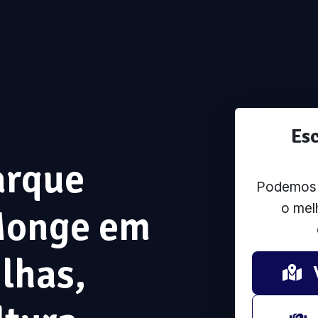
Es
arque
Podemos u
o mel
Monge em
ilhas,