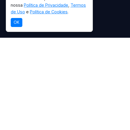
nossa
Política de Privacidade
,
Termos
de Uso
e
Política de Cookies
.
OK
Descubra trilhas, grut
paz, aventura e conexã
📸 Galeria de Fotos