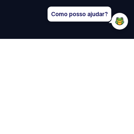
Como posso ajudar?
ue oferecem momentos de
história e fé na região